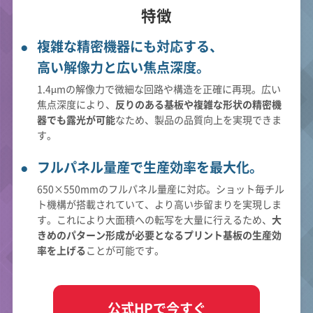
特徴
複雑な精密機器にも対応する、
高い解像力と広い焦点深度。
1.4µmの解像力で微細な回路や構造を正確に再現。広い
焦点深度により、
反りのある基板や複雑な形状の精密機
器でも露光が可能
なため、製品の品質向上を実現できま
す。
フルパネル量産で生産効率を最大化。
650×550mmのフルパネル量産に対応。ショット毎チル
ト機構が搭載されていて、より高い歩留まりを実現しま
す。これにより大面積への転写を大量に行えるため、
大
きめのパターン形成が必要となるプリント基板の生産効
率を上げる
ことが可能です。
公式HPで今すぐ