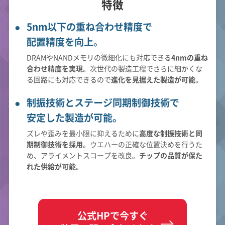
特徴
5nm以下の重ね合わせ精度で
配置精度を向上。
DRAMやNANDメモリの微細化にも対応できる
4nmの重ね
合わせ精度を実現
。次世代の製造工程でさらに細かくな
る回路にも対応できるので
進化を見据えた製造が可能
。
制振技術とステージ同期制御技術で
安定した製造が可能。
ズレや歪みを最小限に抑えるために
高度な制振技術と同
期制御技術を採用
。ウエハーの正確な位置決めを行うた
め、アライメントスコープを改良。
チップの品質が保た
れた供給が可能
。
公式HPで今すぐ