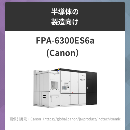
半導体の
製造向け
FPA-6300ES6a
(Canon）
画像引用元：Canon（https://global.canon/ja/product/indtech/semicon/f