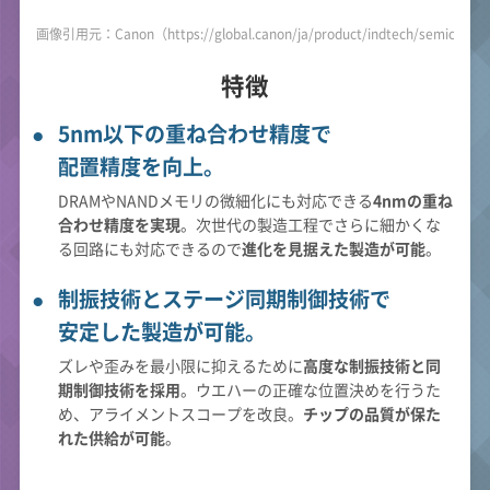
画像引用元：Canon（https://global.canon/ja/product/indtech/semicon/f
特徴
5nm以下の重ね合わせ精度で
配置精度を向上。
DRAMやNANDメモリの微細化にも対応できる
4nmの重ね
合わせ精度を実現
。次世代の製造工程でさらに細かくな
る回路にも対応できるので
進化を見据えた製造が可能
。
制振技術とステージ同期制御技術で
安定した製造が可能。
ズレや歪みを最小限に抑えるために
高度な制振技術と同
期制御技術を採用
。ウエハーの正確な位置決めを行うた
め、アライメントスコープを改良。
チップの品質が保た
れた供給が可能
。