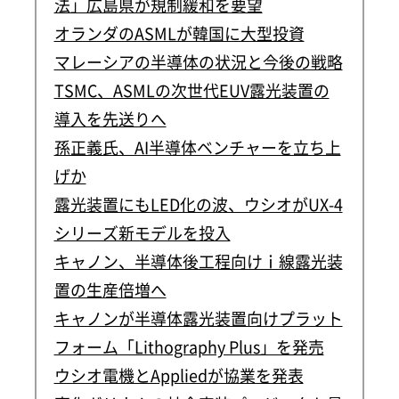
法」広島県が規制緩和を要望
オランダのASMLが韓国に大型投資
マレーシアの半導体の状況と今後の戦略
TSMC、ASMLの次世代EUV露光装置の
導入を先送りへ
孫正義氏、AI半導体ベンチャーを立ち上
げか
露光装置にもLED化の波、ウシオがUX-4
シリーズ新モデルを投入
キャノン、半導体後工程向けｉ線露光装
置の生産倍増へ
キャノンが半導体露光装置向けプラット
フォーム「Lithography Plus」を発売
ウシオ電機とAppliedが協業を発表