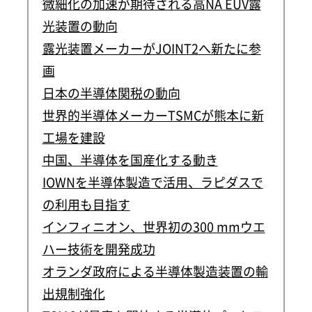
微細化の加速が期待される高NA EUV露
光装置の動向
露光装置メーカーがJOINT2へ新たに参
画
日本の半導体関税の動向
世界的半導体メーカーTSMCが熊本に新
工場を建設
中国、半導体を国産化する動き
IOWNを半導体製造で活用、ラピダスで
の利用も目指す
インフィニオン、世界初の300 mmウエ
ハー技術を開発成功
オランダ政府による半導体製造装置の輸
出規制強化