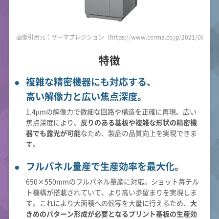
画像引用元：サーマプレジション（https://www.cerma.co.jp/2021/08/20/po
特徴
複雑な精密機器にも対応する、
高い解像力と広い焦点深度。
1.4µmの解像力で微細な回路や構造を正確に再現。広い
焦点深度により、
反りのある基板や複雑な形状の精密機
器でも露光が可能
なため、製品の品質向上を実現できま
す。
フルパネル量産で生産効率を最大化。
650×550mmのフルパネル量産に対応。ショット毎チル
ト機構が搭載されていて、より高い歩留まりを実現しま
す。これにより大面積への転写を大量に行えるため、
大
きめのパターン形成が必要となるプリント基板の生産効