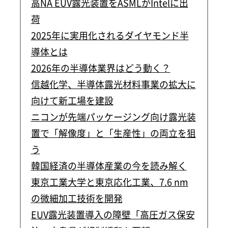
高NA EUV露光装置をASMLがIntelに出
荷
2025年に実用化されるダイヤモンド半
導体とは
2026年の半導体業界はどう動く？
信越化学、半導体露光材料事業の拡大に
向けて新工場を建設
ニコンが先端パッケージング向け露光装
置で「解像度」と「生産性」の両立を狙
う
韓国経済の半導体産業の今を読み解く
東京工業大学と東京応化工業、7.6 nm
の微細加工技術を開発
EUV露光装置導入の障壁「高圧ガス保安