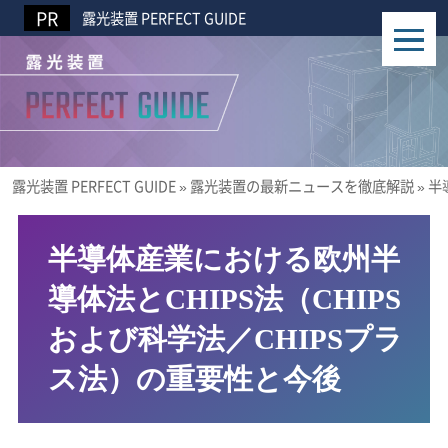
露光装置 PERFECT GUIDE
露光装置 PERFECT GUIDE
»
露光装置の最新ニュースを徹底解説
»
半
半導体産業における欧州半
導体法とCHIPS法（CHIPS
および科学法／CHIPSプラ
ス法）の重要性と今後