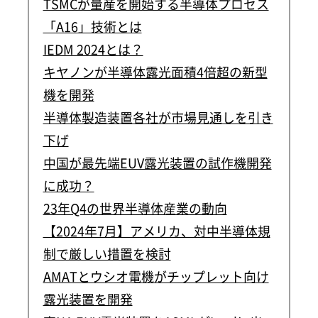
TSMCが量産を開始する半導体プロセス
「A16」技術とは
IEDM 2024とは？
キヤノンが半導体露光面積4倍超の新型
機を開発
半導体製造装置各社が市場見通しを引き
下げ
中国が最先端EUV露光装置の試作機開発
に成功？
23年Q4の世界半導体産業の動向
【2024年7月】アメリカ、対中半導体規
制で厳しい措置を検討
AMATとウシオ電機がチップレット向け
露光装置を開発