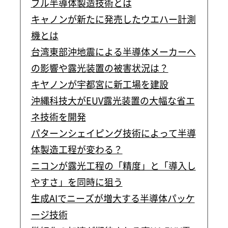
ブル半導体製造技術とは
キャノンが新たに発売したウエハー計測
機とは
台湾東部沖地震による半導体メーカーへ
の影響や露光装置の被害状況は？
キヤノンが宇都宮に新工場を建設
沖縄科技大がEUV露光装置の大幅な省エ
ネ技術を開発
パターンシェイピング技術によって半導
体製造工程が変わる？
ニコンが露光工程の「精度」と「導入し
やすさ」を同時に狙う
生成AIでニーズが増大する半導体パッケ
ージ技術