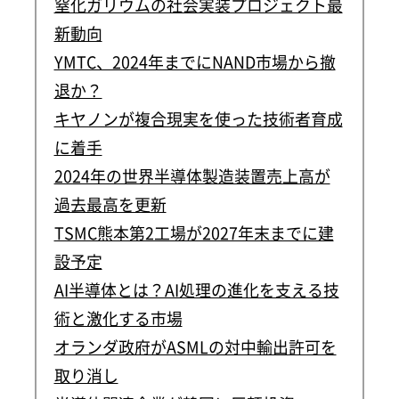
窒化ガリウムの社会実装プロジェクト最
新動向
YMTC、2024年までにNAND市場から撤
退か？
キヤノンが複合現実を使った技術者育成
に着手
2024年の世界半導体製造装置売上高が
過去最高を更新
TSMC熊本第2工場が2027年末までに建
設予定
AI半導体とは？AI処理の進化を支える技
術と激化する市場
オランダ政府がASMLの対中輸出許可を
取り消し