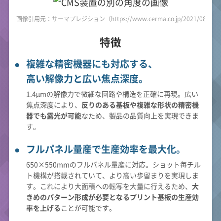
画像引用元：サーマプレジション（https://www.cerma.co.jp/2021/08/20/po
特徴
複雑な精密機器にも対応する、
高い解像力と広い焦点深度。
1.4µmの解像力で微細な回路や構造を正確に再現。広い
焦点深度により、
反りのある基板や複雑な形状の精密機
器でも露光が可能
なため、製品の品質向上を実現できま
す。
フルパネル量産で生産効率を最大化。
650×550mmのフルパネル量産に対応。ショット毎チル
ト機構が搭載されていて、より高い歩留まりを実現しま
す。これにより大面積への転写を大量に行えるため、
大
きめのパターン形成が必要となるプリント基板の生産効
率を上げる
ことが可能です。