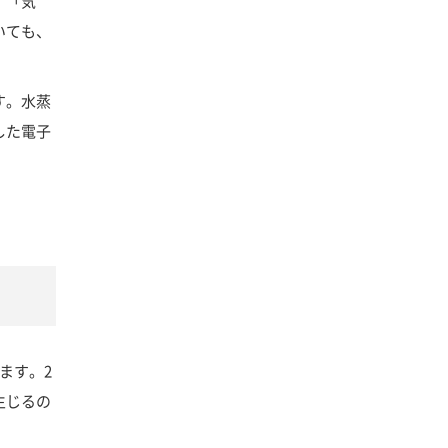
」「気
いても、
す。水蒸
した電子
ます。2
生じるの