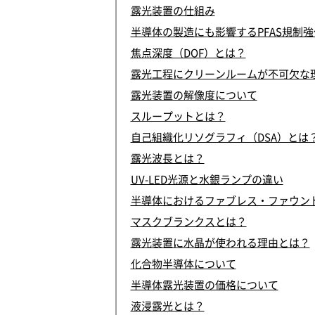
露光装置の仕組み
半導体の製造にも影響するPFAS規制
焦点深度（DOF）とは？
露光工程にクリーンルームが不可欠な
露光装置の解像度について
スループットとは？
自己組織化リソグラフィ（DSA）とは
露光波長とは？
UV-LED光源と水銀ランプの違い
半導体におけるファブレス・ファウン
マスクブランクスとは？
露光装置に水晶が使われる理由とは？
化合物半導体について
半導体露光装置の価格について
液浸露光とは？