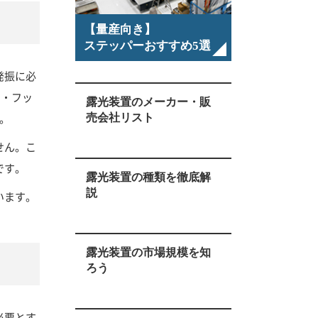
【量産向き】
ステッパーおすすめ5選
発振に必
ン・フッ
露光装置のメーカー・販
。
売会社リスト
せん。こ
です。
露光装置の種類を徹底解
説
います。
露光装置の市場規模を知
ろう
必要とす