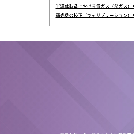
半導体製造における貴ガス（希ガス）
露光機の校正（キャリブレーション）