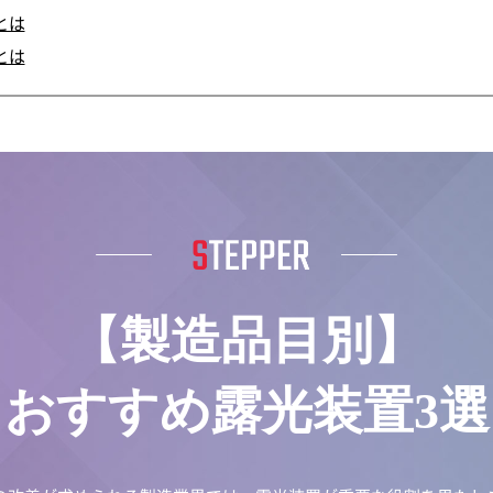
とは
とは
【製造品目別】
おすすめ露光装置3選