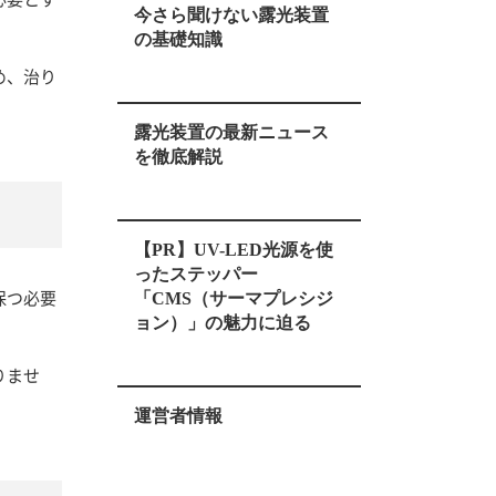
今さら聞けない露光装置
の基礎知識
め、治り
露光装置の最新ニュース
を徹底解説
【PR】UV-LED光源を使
ったステッパー
保つ必要
「CMS（サーマプレシジ
ョン）」の魅力に迫る
りませ
運営者情報