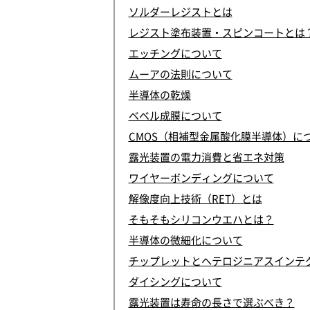
ソルダーレジストとは
レジスト塗布装置・スピンコートとは
エッチングについて
ムーアの法則について
半導体の乾燥
ベベル成膜について
CMOS（相補型金属酸化膜半導体）に
露光装置の電力消費と省エネ対策
ワイヤーボンディングについて
解像度向上技術（RET）とは
そもそもシリコンウエハとは？
半導体の微細化について
チップレットとヘテロジニアスインテ
ダイシングについて
露光装置は寿命の長さで選ぶべき？