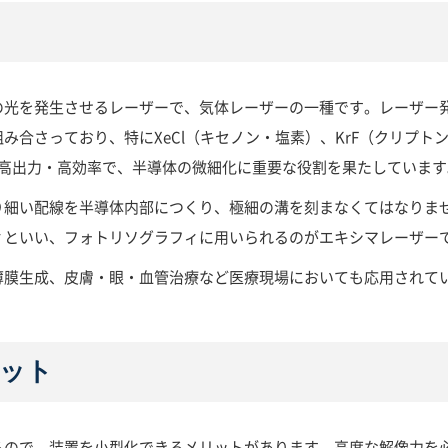
の光を発生させるレーザーで、気体レーザーの一種です。レーザー
合さっており、特にXeCl（キセノン・塩素）、KrF（クリプト
り高出力・高効率で、半導体の微細化に重要な役割を果たしています
り細い配線を半導体内部につくり、極細の溝を刻まなくてはなりま
ィといい、フォトリソグラフィに用いられるのがエキシマレーザー
薄膜生成、皮膚・眼・血管治療など医療現場においても応用されて
ット
るので、装置を小型化できるメリットがあります。高度な解像力を