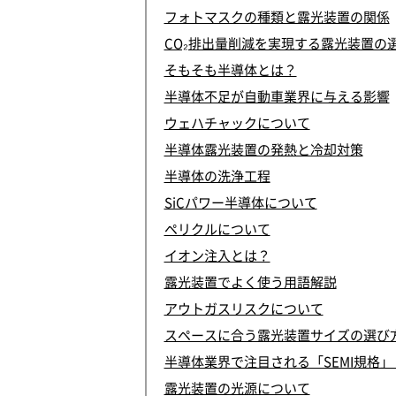
フォトマスクの種類と露光装置の関係
CO₂排出量削減を実現する露光装置の
そもそも半導体とは？
半導体不足が自動車業界に与える影響
ウェハチャックについて
半導体露光装置の発熱と冷却対策
半導体の洗浄工程
SiCパワー半導体について
ペリクルについて
イオン注入とは？
露光装置でよく使う用語解説
アウトガスリスクについて
スペースに合う露光装置サイズの選び
半導体業界で注目される「SEMI規格
露光装置の光源について