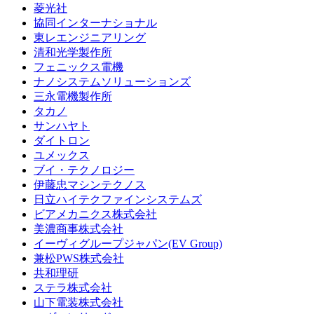
菱光社
協同インターナショナル
東レエンジニアリング
清和光学製作所
フェニックス電機
ナノシステムソリューションズ
三永電機製作所
タカノ
サンハヤト
ダイトロン
ユメックス
ブイ・テクノロジー
伊藤忠マシンテクノス
日立ハイテクファインシステムズ
ビアメカニクス株式会社
美濃商事株式会社
イーヴィグループジャパン(EV Group)
兼松PWS株式会社
共和理研
ステラ株式会社
山下電装株式会社