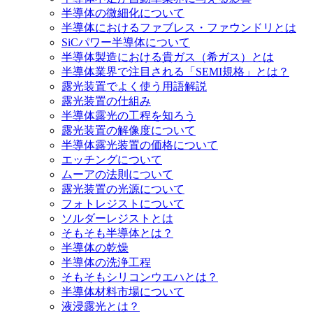
半導体の微細化について
半導体におけるファブレス・ファウンドリとは
SiCパワー半導体について
半導体製造における貴ガス（希ガス）とは
半導体業界で注目される「SEMI規格」とは？
露光装置でよく使う用語解説
露光装置の仕組み
半導体露光の工程を知ろう
露光装置の解像度について
半導体露光装置の価格について
エッチングについて
ムーアの法則について
露光装置の光源について
フォトレジストについて
ソルダーレジストとは
そもそも半導体とは？
半導体の乾燥
半導体の洗浄工程
そもそもシリコンウエハとは？
半導体材料市場について
液浸露光とは？