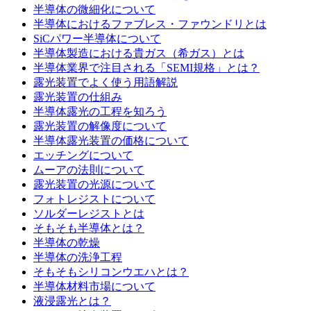
半導体の微細化について
半導体におけるファブレス・ファウンドリとは
SiCパワー半導体について
半導体製造における貴ガス（希ガス）とは
半導体業界で注目される「SEMI規格」とは？
露光装置でよく使う用語解説
露光装置の仕組み
半導体露光の工程を知ろう
露光装置の解像度について
半導体露光装置の価格について
エッチングについて
ムーアの法則について
露光装置の光源について
フォトレジストについて
ソルダーレジストとは
そもそも半導体とは？
半導体の乾燥
半導体の洗浄工程
そもそもシリコンウエハとは？
半導体材料市場について
液浸露光とは？