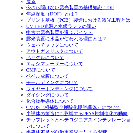
戻る
今さら聞けない露光装置の基礎知識_TOP
焦点深度（DOF）とは？
プリント基板（PCB）製造における露光工程とは
UV-LED光源と水銀ランプの違い
中古の露光装置を選ぶポイント
露光装置に水晶が使われる理由とは？
ウェハチャックについて
アウトガスリスクについて
ペリクルについて
エキシマレーザーについて
CMPについて
ベベル成膜について
モールディングについて
ワイヤーボンディングについて
ダイシングについて
化合物半導体について
CMOS（相補型金属酸化膜半導体）について
半導体の製造にも影響するPFAS規制強化の動向
チップレットとヘテロジニアスインテグレーショ
ンについて
半導体不足が自動車業界に与える影響