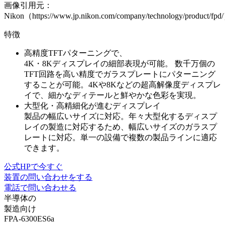
画像引用元：
Nikon（https://www.jp.nikon.com/company/technology/product/fpd
特徴
高精度TFTパターニングで、
4K・8Kディスプレイの細部表現が可能。
数千万個の
TFT回路を高い精度でガラスプレートにパターニング
することが可能。4Kや8Kなどの超高解像度ディスプレ
イで、
細かなディテールと鮮やかな色彩を実現
。
大型化・高精細化が進むディスプレイ
製品の幅広いサイズに対応。
年々大型化するディスプ
レイの製造に対応するため、
幅広いサイズのガラスプ
レートに対応
。単一の設備で
複数の製品ラインに適応
できます。
公式HPで今すぐ
装置の問い合わせをする
電話で問い合わせる
半導体の
製造向け
FPA-6300ES6a