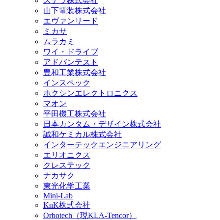
ステラ株式会社
山下電装株式会社
エヴァンリード
ミカサ
ムラカミ
ワイ・ドライブ
アドバンテスト
豊和工業株式会社
インスペック
ホクシンエレクトロニクス
マオン
平田機工株式会社
日本カンタム・デザイン株式会社
誠和ケミカル株式会社
インターテックエンジニアリング
エリオニクス
クレステック
ナカサク
東光化学工業
Mini-Lab
KnK株式会社
Orbotech（現KLA-Tencor）