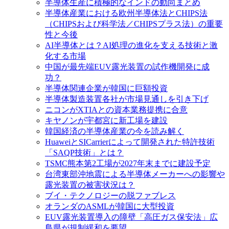
半導体生産に積極的なインドの動向まとめ
半導体産業における欧州半導体法とCHIPS法
（CHIPSおよび科学法／CHIPSプラス法）の重要
性と今後
AI半導体とは？AI処理の進化を支える技術と激
化する市場
中国が最先端EUV露光装置の試作機開発に成
功？
半導体関連企業が韓国に巨額投資
半導体製造装置各社が市場見通しを引き下げ
ニコンがXTIAとの資本業務提携に合意
キヤノンが宇都宮に新工場を建設
韓国経済の半導体産業の今を読み解く
HuaweiとSICarrierによって開発された特許技術
「SAQP技術」とは？
TSMC熊本第2工場が2027年末までに建設予定
台湾東部沖地震による半導体メーカーへの影響や
露光装置の被害状況は？
ブイ・テクノロジーの脱ファブレス
オランダのASMLが韓国に大型投資
EUV露光装置導入の障壁「高圧ガス保安法」広
島県が規制緩和を要望