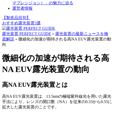
マプレシジョン）」の魅力に迫る
運営者情報
【製造品目別】
おすすめ
露光装置
3選
露光装置 PERFECT GUIDE
»
露光装置の最新ニュースを徹
底解説
»
微細化の加速が期待される高NA EUV露光装置の動
向
微細化の加速が期待される高
NA EUV露光装置の動向
高NA EUV露光装置とは
高NA EUV露光装置は、13.5nmの極端紫外線光を用いた露光
手法により、レンズの開口数（NA）を従来の0.33から0.55に
拡大した露光装置のことです。