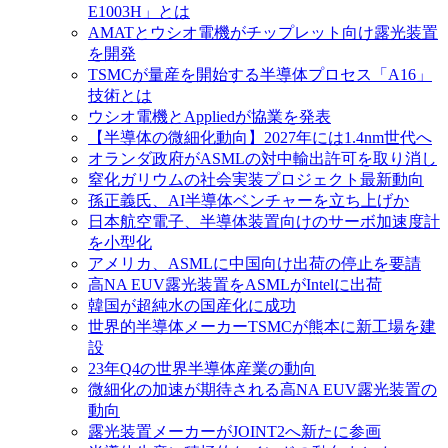
E1003H」とは
AMATとウシオ電機がチップレット向け露光装置
を開発
TSMCが量産を開始する半導体プロセス「A16」
技術とは
ウシオ電機とAppliedが協業を発表
【半導体の微細化動向】2027年には1.4nm世代へ
オランダ政府がASMLの対中輸出許可を取り消し
窒化ガリウムの社会実装プロジェクト最新動向
孫正義氏、AI半導体ベンチャーを立ち上げか
日本航空電子、半導体装置向けのサーボ加速度計
を小型化
アメリカ、ASMLに中国向け出荷の停止を要請
高NA EUV露光装置をASMLがIntelに出荷
韓国が超純水の国産化に成功
世界的半導体メーカーTSMCが熊本に新工場を建
設
23年Q4の世界半導体産業の動向
微細化の加速が期待される高NA EUV露光装置の
動向
露光装置メーカーがJOINT2へ新たに参画