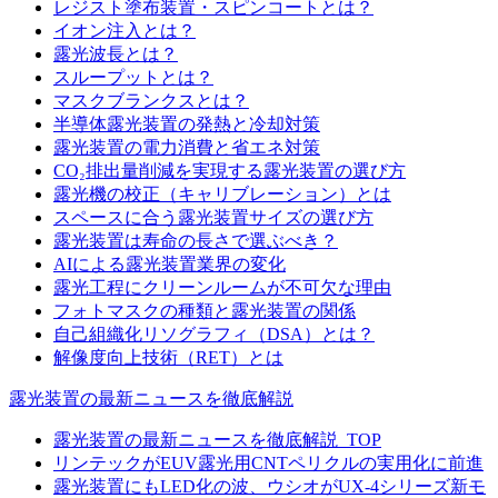
レジスト塗布装置・スピンコートとは？
イオン注入とは？
露光波長とは？
スループットとは？
マスクブランクスとは？
半導体露光装置の発熱と冷却対策
露光装置の電力消費と省エネ対策
CO₂排出量削減を実現する露光装置の選び方
露光機の校正（キャリブレーション）とは
スペースに合う露光装置サイズの選び方
露光装置は寿命の長さで選ぶべき？
AIによる露光装置業界の変化
露光工程にクリーンルームが不可欠な理由
フォトマスクの種類と露光装置の関係
自己組織化リソグラフィ（DSA）とは？
解像度向上技術（RET）とは
露光装置の最新ニュースを徹底解説
露光装置の最新ニュースを徹底解説_TOP
リンテックがEUV露光用CNTペリクルの実用化に前進
露光装置にもLED化の波、ウシオがUX-4シリーズ新モ