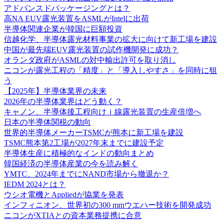
アドバンスドパッケージングとは？
高NA EUV露光装置をASMLがIntelに出荷
半導体関連企業が韓国に巨額投資
信越化学、半導体露光材料事業の拡大に向けて新工場を建設
中国が最先端EUV露光装置の試作機開発に成功？
オランダ政府がASMLの対中輸出許可を取り消し
ニコンが露光工程の「精度」と「導入しやすさ」を同時に狙
う
【2025年】半導体業界の未来
2026年の半導体業界はどう動く？
キャノン、半導体後工程向けｉ線露光装置の生産倍増へ
日本の半導体関税の動向
世界的半導体メーカーTSMCが熊本に新工場を建設
TSMC熊本第2工場が2027年末までに建設予定
半導体生産に積極的なインドの動向まとめ
韓国経済の半導体産業の今を読み解く
YMTC、2024年までにNAND市場から撤退か？
IEDM 2024とは？
ウシオ電機とAppliedが協業を発表
インフィニオン、世界初の300 mmウエハー技術を開発成功
ニコンがXTIAとの資本業務提携に合意