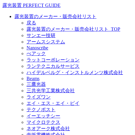
露光装置 PERFECT GUIDE
露光装置のメーカー・販売会社リスト
戻る
露光装置のメーカー・販売会社リスト_TOP
サンエー技研
アームスシステム
Nanoscribe
べアック
ラットコーポレーション
ランテクニカルサービス
ハイデルベルグ・インストルメンツ株式会社
Beams
三鷹光器
三共光学工業株式会社
ライズワン
エイ・エス・エイ・ピイ
テクノポスト
イーエッチシー
マイクロテクス
ネオアーク株式会社
壺坂電機株式会社