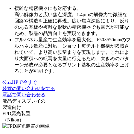
複雑な精密機器にも対応する、
高い解像力と広い焦点深度。
1.4µmの解像力で微細な
回路や構造を正確に再現。広い焦点深度により、
反り
のある基板や複雑な形状の精密機器でも露光が可能
な
ため、製品の品質向上を実現できます。
フルパネル量産で生産効率を最大化。
650×550mmのフ
ルパネル量産に対応。ショット毎チルト機構が搭載さ
れていて、より高い歩留まりを実現します。これによ
り大面積への転写を大量に行えるため、
大きめのパタ
ーン形成が必要となるプリント基板の生産効率を上げ
る
ことが可能です。
公式HPで今すぐ
装置の問い合わせをする
電話で問い合わせる
液晶ディスプレイの
製造向け
FPD露光装置
（Nikon）