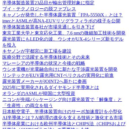
半導体製造装置23品目が輸出管理対象に指定
ブイ・テクノロジーの脱ファブレス
キャノンが発売した半導体露光装置「FPA-5550iX」とは？
imecとASMLが高NA-EUVリソグラフィラボの様子を公開
半導体製造装置各社が市場見通しを引き下げ
東京工業大学と東京応化工業、7.6 nmの微細加工技術を開発
露光装置にもLED化の波、ウシオがUX-4シリーズ新モデル
を投入
キヤノンが宇都宮に新工場を建設
医療分野で活躍する半導体技術とその未来
マレーシアの半導体の状況と今後の戦略
ウシオ電機が光電融合向けに新たな干渉露光装置を開発
リンテックがEUV露光用CNTペリクルの実用化に前進
露光装置メーカーがJOINT2へ新たに参画
2025年に実用化されるダイヤモンド半導体とは
オランダのASMLが韓国に大型投資
ニコンが先端パッケージング向け露光装置で「解像度」と
「生産性」の両立を狙う
日本航空電子、半導体装置向けのサーボ加速度計を小型化
AI半導体とは？AI処理の進化を支える技術と激化する市場
半導体産業における欧州半導体法とCHIPS法（CHIPSおよび