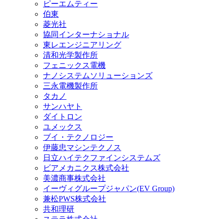
ピーエムティー
伯東
菱光社
協同インターナショナル
東レエンジニアリング
清和光学製作所
フェニックス電機
ナノシステムソリューションズ
三永電機製作所
タカノ
サンハヤト
ダイトロン
ユメックス
ブイ・テクノロジー
伊藤忠マシンテクノス
日立ハイテクファインシステムズ
ビアメカニクス株式会社
美濃商事株式会社
イーヴィグループジャパン(EV Group)
兼松PWS株式会社
共和理研