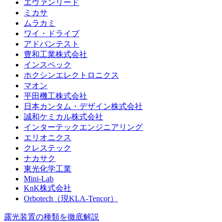
エヴァンリード
ミカサ
ムラカミ
ワイ・ドライブ
アドバンテスト
豊和工業株式会社
インスペック
ホクシンエレクトロニクス
マオン
平田機工株式会社
日本カンタム・デザイン株式会社
誠和ケミカル株式会社
インターテックエンジニアリング
エリオニクス
クレステック
ナカサク
東光化学工業
Mini-Lab
KnK株式会社
Orbotech（現KLA-Tencor）
露光装置の種類を徹底解説