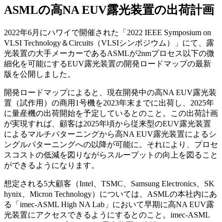
ASMLの高NA EUV露光装置の出荷計画
2022年6月にハワイで開催された「2022 IEEE Symposium on
VLSI Technology＆Circuits（VLSIシンポジウム）」にて、露
光装置の大手メーカーであるASMLが2nmプロセス以下の微
細化を可能にするEUV露光装置の開発ロードマップの最新
版を公開しました。
開発ロードマップによると、現在開発中の高NA EUV露光装
置（試作用）の商用1号機を2023年末までに出荷し、2025年
に量産機の出荷開始を予定しているとのこと。この出荷計画
が実現すれば、顧客は2025年頃から従来型のEUV露光装置
によるマルチパターニングから高NA EUV露光装置によるシ
ングルパターニングへの以降が可能に。それにより、プロセ
スコストの低減を図りながらスループットの向上を図ること
ができるようになります。
想定される5大顧客（Intel、TSMC、Samsung Electronics、SK
hynix、Micron Technology）については、ASMLの本社内にあ
る「imec-ASML High NA Lab」において早期に高NA EUV露
光装置にアクセスできるようにするとのこと。imec-ASML