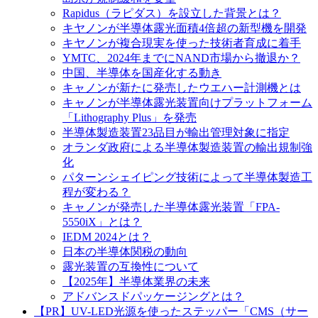
Rapidus（ラピダス）を設立した背景とは？
キヤノンが半導体露光面積4倍超の新型機を開発
キヤノンが複合現実を使った技術者育成に着手
YMTC、2024年までにNAND市場から撤退か？
中国、半導体を国産化する動き
キャノンが新たに発売したウエハー計測機とは
キャノンが半導体露光装置向けプラットフォーム
「Lithography Plus」を発売
半導体製造装置23品目が輸出管理対象に指定
オランダ政府による半導体製造装置の輸出規制強
化
パターンシェイピング技術によって半導体製造工
程が変わる？
キャノンが発売した半導体露光装置「FPA-
5550iX」とは？
IEDM 2024とは？
日本の半導体関税の動向
露光装置の互換性について
【2025年】半導体業界の未来
アドバンスドパッケージングとは？
【PR】UV-LED光源を使ったステッパー「CMS（サー