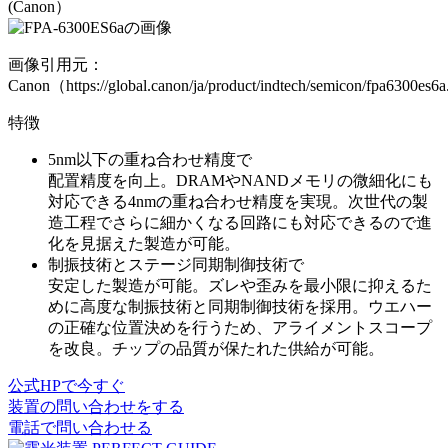
(Canon）
画像引用元：
Canon（https://global.canon/ja/product/indtech/semicon/fpa6300es6
特徴
5nm以下の重ね合わせ精度で
配置精度を向上。
DRAMやNANDメモリの微細化にも
対応できる
4nmの重ね合わせ精度を実現
。次世代の製
造工程でさらに細かくなる回路にも対応できるので
進
化を見据えた製造が可能
。
制振技術とステージ同期制御技術で
安定した製造が可能。
ズレや歪みを最小限に抑えるた
めに
高度な制振技術と同期制御技術を採用
。ウエハー
の正確な位置決めを行うため、アライメントスコープ
を改良。
チップの品質が保たれた供給が可能
。
公式HPで今すぐ
装置の問い合わせをする
電話で問い合わせる