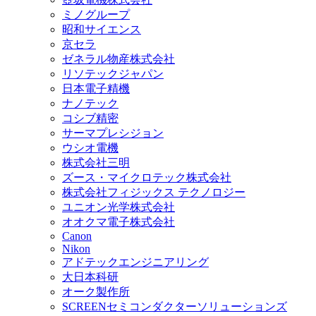
ミノグループ
昭和サイエンス
京セラ
ゼネラル物産株式会社
リソテックジャパン
日本電子精機
ナノテック
コシブ精密
サーマプレシジョン
ウシオ電機
株式会社三明
ズース・マイクロテック株式会社
株式会社フィジックス テクノロジー
ユニオン光学株式会社
オオクマ電子株式会社
Canon
Nikon
アドテックエンジニアリング
大日本科研
オーク製作所
SCREENセミコンダクターソリューションズ