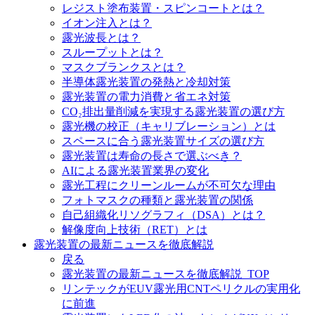
レジスト塗布装置・スピンコートとは？
イオン注入とは？
露光波長とは？
スループットとは？
マスクブランクスとは？
半導体露光装置の発熱と冷却対策
露光装置の電力消費と省エネ対策
CO₂排出量削減を実現する露光装置の選び方
露光機の校正（キャリブレーション）とは
スペースに合う露光装置サイズの選び方
露光装置は寿命の長さで選ぶべき？
AIによる露光装置業界の変化
露光工程にクリーンルームが不可欠な理由
フォトマスクの種類と露光装置の関係
自己組織化リソグラフィ（DSA）とは？
解像度向上技術（RET）とは
露光装置の最新ニュースを徹底解説
戻る
露光装置の最新ニュースを徹底解説_TOP
リンテックがEUV露光用CNTペリクルの実用化
に前進