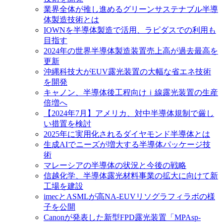
業界全体が推し進めるグリーンサステナブル半導
体製造技術とは
IOWNを半導体製造で活用、ラピダスでの利用も
目指す
2024年の世界半導体製造装置売上高が過去最高を
更新
沖縄科技大がEUV露光装置の大幅な省エネ技術
を開発
キャノン、半導体後工程向けｉ線露光装置の生産
倍増へ
【2024年7月】アメリカ、対中半導体規制で厳し
い措置を検討
2025年に実用化されるダイヤモンド半導体とは
生成AIでニーズが増大する半導体パッケージ技
術
マレーシアの半導体の状況と今後の戦略
信越化学、半導体露光材料事業の拡大に向けて新
工場を建設
imecとASMLが高NA-EUVリソグラフィラボの様
子を公開
Canonが発表した新型FPD露光装置「MPAsp-