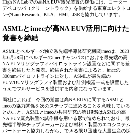
High NA Labでの高NA EUV露光装置の稼働には、コーター
デベロッパ（クリーントラック）を供給する東京エレクトロ
ンやLam Research、KLA、HMI、JSRも協力しています。
ASMLとimecが高NA EUV活用に向けた
覚書を締結
ASMLとベルギーの独立系先端半導体研究機関imecは、2023
年6月28日にベルギーのimecキャンパスにおける最先端の高
NA EUVリソグラフィパイロットライン設置などに関する覚
書を締結したと発表。締結された覚書によると、imecの
300mmパイロットラインに対し、ASMLが最先端の
EUV/DUVリソグラフィ装置および計測機器一式を設置した
うえでフルサービスを提供する内容になっています。
両社によれば、今回の覚書は高NA EUVに関するASMLと
imecの協力関係を次のステップに進めることを意味している
とのこと。ASMLとimecの共同研究の第1段階はASMLの高
NA EUV露光装置の試作機を用いる形で進められており、最
先端半導体チップメーカーおよび材料・装置のエコシステム
パートナーと協力しながら、できる限り迅速な大量生産の採