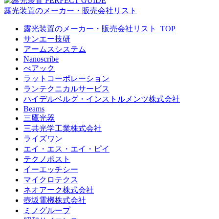
露光装置のメーカー・販売会社リスト
露光装置のメーカー・販売会社リスト_TOP
サンエー技研
アームスシステム
Nanoscribe
べアック
ラットコーポレーション
ランテクニカルサービス
ハイデルベルグ・インストルメンツ株式会社
Beams
三鷹光器
三共光学工業株式会社
ライズワン
エイ・エス・エイ・ピイ
テクノポスト
イーエッチシー
マイクロテクス
ネオアーク株式会社
壺坂電機株式会社
ミノグループ