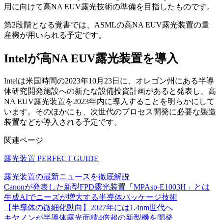
用に向けて高NA EUV露光技術の準備を目指したものです。
第2段階となる覚書では、ASMLの高NA EUV露光装置の量
産機が用いられる予定です。
Intelが高NA EUV露光装置を導入
Intelは米国時間の2023年10月23日に、オレゴン州にある半導
体研究開発施設への新たな設備投資計画があると発表し、高
NA EUV露光装置を2023年内に導入することを明らかにして
います。そのほかにも、次世代のプロセス開発に必要な製造
装置などが導入される予定です。
関連ページ
露光装置 PERFECT GUIDE
露光装置の最新ニュースを徹底解説
Canonが発表した新型FPD露光装置「MPAsp-E1003H」とは
生成AIでニーズが増大する半導体パッケージ技術
【半導体の微細化動向】2027年には1.4nm世代へ
キヤノンが半導体露光面積4倍超の新型機を開発