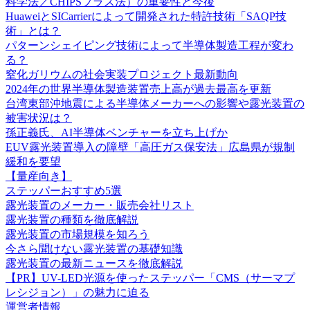
科学法／CHIPSプラス法）の重要性と今後
HuaweiとSICarrierによって開発された特許技術「SAQP技
術」とは？
パターンシェイピング技術によって半導体製造工程が変わ
る？
窒化ガリウムの社会実装プロジェクト最新動向
2024年の世界半導体製造装置売上高が過去最高を更新
台湾東部沖地震による半導体メーカーへの影響や露光装置の
被害状況は？
孫正義氏、AI半導体ベンチャーを立ち上げか
EUV露光装置導入の障壁「高圧ガス保安法」広島県が規制
緩和を要望
【量産向き】
ステッパーおすすめ5選
露光装置のメーカー・販売会社リスト
露光装置の種類を徹底解説
露光装置の市場規模を知ろう
今さら聞けない露光装置の基礎知識
露光装置の最新ニュースを徹底解説
【PR】UV-LED光源を使ったステッパー「CMS（サーマプ
レシジョン）」の魅力に迫る
運営者情報