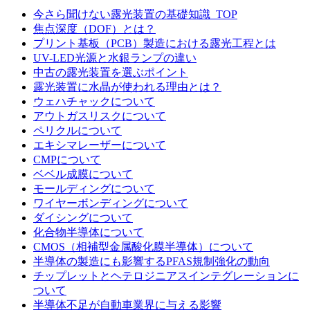
今さら聞けない露光装置の基礎知識_TOP
焦点深度（DOF）とは？
プリント基板（PCB）製造における露光工程とは
UV-LED光源と水銀ランプの違い
中古の露光装置を選ぶポイント
露光装置に水晶が使われる理由とは？
ウェハチャックについて
アウトガスリスクについて
ペリクルについて
エキシマレーザーについて
CMPについて
ベベル成膜について
モールディングについて
ワイヤーボンディングについて
ダイシングについて
化合物半導体について
CMOS（相補型金属酸化膜半導体）について
半導体の製造にも影響するPFAS規制強化の動向
チップレットとヘテロジニアスインテグレーションに
ついて
半導体不足が自動車業界に与える影響