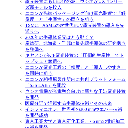
露光装置にもLED化の波、ウシオがUX-4シリー
ズ新モデルを投入
ニコンが先端パッケージング向け露光装置で「解
像度」と「生産性」の両立を狙う
TSMC、ASMLの次世代EUV露光装置の導入を先
送りへ
2026年の半導体業界はどう動く？
産総研、北海道・千歳に最先端半導体の研究拠点
を整備へ
キヤノンがKrF露光装置の「圧倒的生産性」でト
ップシェア奪還へ
ニコンが露光工程の「精度」と「導入しやすさ」
を同時に狙う
ニコンが相模原製作所内に共創プラットフォーム
「S3S LAB」を開設
ウシオ電機が光電融合向けに新たな干渉露光装置
を開発
医療分野で活躍する半導体技術とその未来
インフィニオン、世界初の300 mmウエハー技術
を開発成功
東京工業大学と東京応化工業、7.6 nmの微細加工
技術を開発