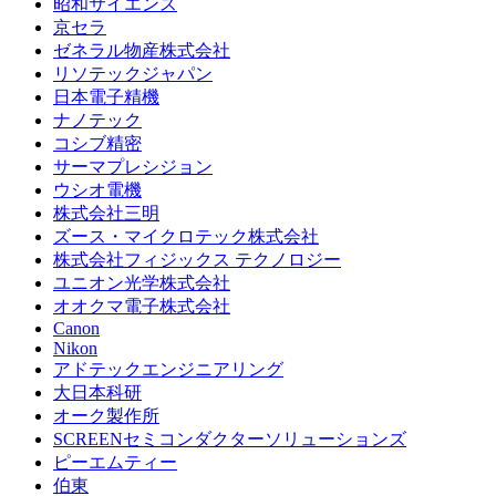
昭和サイエンス
京セラ
ゼネラル物産株式会社
リソテックジャパン
日本電子精機
ナノテック
コシブ精密
サーマプレシジョン
ウシオ電機
株式会社三明
ズース・マイクロテック株式会社
株式会社フィジックス テクノロジー
ユニオン光学株式会社
オオクマ電子株式会社
Canon
Nikon
アドテックエンジニアリング
大日本科研
オーク製作所
SCREENセミコンダクターソリューションズ
ピーエムティー
伯東