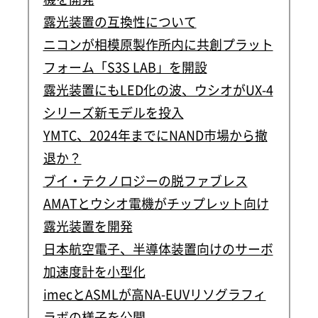
露光装置の互換性について
ニコンが相模原製作所内に共創プラット
フォーム「S3S LAB」を開設
露光装置にもLED化の波、ウシオがUX-4
シリーズ新モデルを投入
YMTC、2024年までにNAND市場から撤
退か？
ブイ・テクノロジーの脱ファブレス
AMATとウシオ電機がチップレット向け
露光装置を開発
日本航空電子、半導体装置向けのサーボ
加速度計を小型化
imecとASMLが高NA-EUVリソグラフィ
ラボの様子を公開