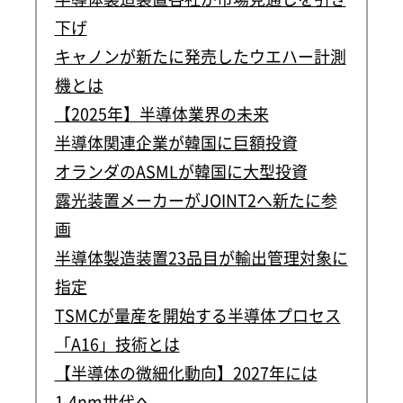
下げ
キャノンが新たに発売したウエハー計測
機とは
【2025年】半導体業界の未来
半導体関連企業が韓国に巨額投資
オランダのASMLが韓国に大型投資
露光装置メーカーがJOINT2へ新たに参
画
半導体製造装置23品目が輸出管理対象に
指定
TSMCが量産を開始する半導体プロセス
「A16」技術とは
【半導体の微細化動向】2027年には
1.4nm世代へ