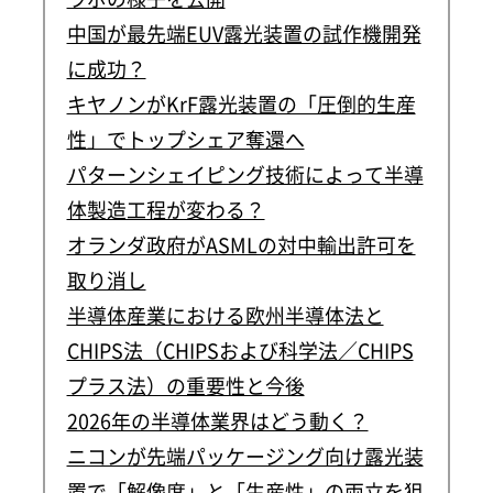
中国が最先端EUV露光装置の試作機開発
に成功？
キヤノンがKrF露光装置の「圧倒的生産
性」でトップシェア奪還へ
パターンシェイピング技術によって半導
体製造工程が変わる？
オランダ政府がASMLの対中輸出許可を
取り消し
半導体産業における欧州半導体法と
CHIPS法（CHIPSおよび科学法／CHIPS
プラス法）の重要性と今後
2026年の半導体業界はどう動く？
ニコンが先端パッケージング向け露光装
置で「解像度」と「生産性」の両立を狙