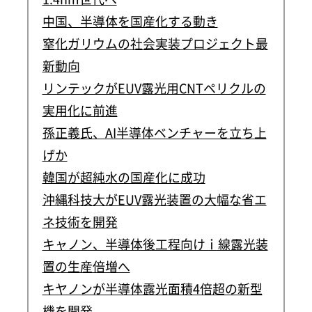
中国、半導体を国産化する動き
窒化ガリウムの社会実装プロジェクト最
新動向
リンテックがEUV露光用CNTペリクルの
実用化に前進
孫正義氏、AI半導体ベンチャーを立ち上
げか
韓国が超純水の国産化に成功
沖縄科技大がEUV露光装置の大幅な省エ
ネ技術を開発
キャノン、半導体後工程向けｉ線露光装
置の生産倍増へ
キヤノンが半導体露光面積4倍超の新型
機を開発