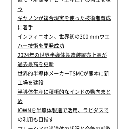
う
キヤノンが複合現実を使った技術者育成
に着手
インフィニオン、世界初の300 mmウエ
ハー技術を開発成功
2024年の世界半導体製造装置売上高が
過去最高を更新
世界的半導体メーカーTSMCが熊本に新
工場を建設
半導体生産に積極的なインドの動向まと
め
IOWNを半導体製造で活用、ラピダスで
の利用も目指す
マレーシアの半導体の状況と今後の戦略