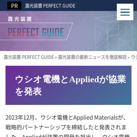
露光装置 PERFECT GUIDE
露光装置 PERFECT GUIDE
»
露光装置の最新ニュースを徹底解説
»
ウ
ウシオ電機とAppliedが協業
を発表
2023年12月、ウシオ電機とApplied Materialsが、
戦略的パートナーシップを締結したと発表されま
した。Appliedが装置の開発を担当し、ウシオ電機