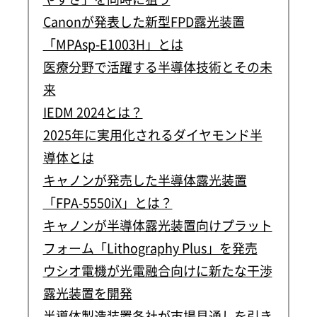
Canonが発表した新型FPD露光装置
「MPAsp-E1003H」とは
医療分野で活躍する半導体技術とその未
来
IEDM 2024とは？
2025年に実用化されるダイヤモンド半
導体とは
キャノンが発売した半導体露光装置
「FPA-5550iX」とは？
キャノンが半導体露光装置向けプラット
フォーム「Lithography Plus」を発売
ウシオ電機が光電融合向けに新たな干渉
露光装置を開発
半導体製造装置各社が市場見通しを引き