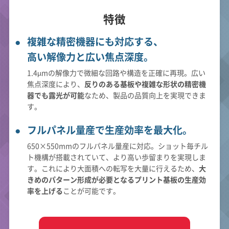
特徴
複雑な精密機器にも対応する、
高い解像力と広い焦点深度。
1.4µmの解像力で微細な回路や構造を正確に再現。広い
焦点深度により、
反りのある基板や複雑な形状の精密機
器でも露光が可能
なため、製品の品質向上を実現できま
す。
フルパネル量産で生産効率を最大化。
650×550mmのフルパネル量産に対応。ショット毎チル
ト機構が搭載されていて、より高い歩留まりを実現しま
す。これにより大面積への転写を大量に行えるため、
大
きめのパターン形成が必要となるプリント基板の生産効
率を上げる
ことが可能です。