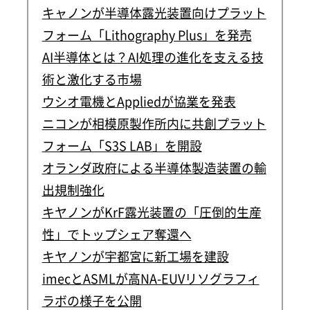
キャノンが半導体露光装置向けプラット
フォーム「Lithography Plus」を発売
AI半導体とは？AI処理の進化を支える技
術と激化する市場
ウシオ電機とAppliedが協業を発表
ニコンが相模原製作所内に共創プラット
フォーム「S3S LAB」を開設
オランダ政府による半導体製造装置の輸
出規制強化
キヤノンがKrF露光装置の「圧倒的生産
性」でトップシェア奪還へ
キヤノンが宇都宮に新工場を建設
imecとASMLが高NA-EUVリソグラフィ
ラボの様子を公開