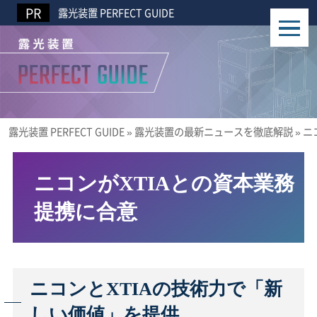
露光装置 PERFECT GUIDE
露光装置 PERFECT GUIDE
»
露光装置の最新ニュースを徹底解説
»
ニ
ニコンがXTIAとの資本業務
提携に合意
ニコンとXTIAの技術力で「新
しい価値」を提供