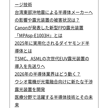
ージ技術
台湾東部沖地震による半導体メーカーへ
の影響や露光装置の被害状況は？
Canonが発表した新型FPD露光装置
「MPAsp-E1003H」とは
2025年に実用化されるダイヤモンド半
導体とは
TSMC、ASMLの次世代EUV露光装置の
導入を先送りへ
2026年の半導体業界はどう動く？
ウシオ電機が光電融合向けに新たな干渉
露光装置を開発
医療分野で活躍する半導体技術とその未
来