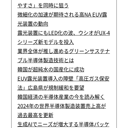
やすさ」を同時に狙う
微細化の加速が期待される高NA EUV露
光装置の動向
露光装置にもLED化の波、ウシオがUX-4
シリーズ新モデルを投入
業界全体が推し進めるグリーンサステナ
ブル半導体製造技術とは
韓国が超純水の国産化に成功
EUV露光装置導入の障壁「高圧ガス保安
法」広島県が規制緩和を要望
韓国経済の半導体産業の今を読み解く
2024年の世界半導体製造装置売上高が
過去最高を更新
生成AIでニーズが増大する半導体パッケ