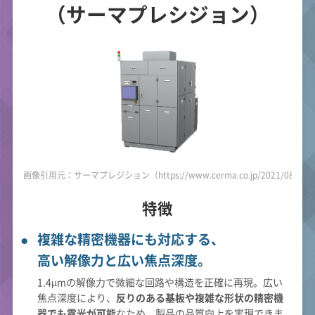
（サーマプレシジョン）
画像引用元：サーマプレジション（https://www.cerma.co.jp/2021/08/20/po
特徴
複雑な精密機器にも対応する、
高い解像力と広い焦点深度。
1.4µmの解像力で微細な回路や構造を正確に再現。広い
焦点深度により、
反りのある基板や複雑な形状の精密機
器でも露光が可能
なため、製品の品質向上を実現できま