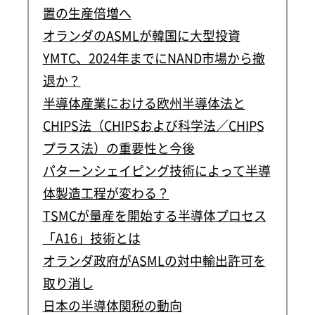
置の生産倍増へ
オランダのASMLが韓国に大型投資
YMTC、2024年までにNAND市場から撤
退か？
半導体産業における欧州半導体法と
CHIPS法（CHIPSおよび科学法／CHIPS
プラス法）の重要性と今後
パターンシェイピング技術によって半導
体製造工程が変わる？
TSMCが量産を開始する半導体プロセス
「A16」技術とは
オランダ政府がASMLの対中輸出許可を
取り消し
日本の半導体関税の動向