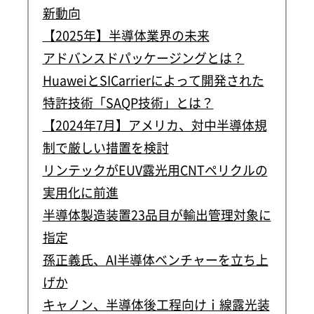
新動向
【2025年】半導体業界の未来
アドバンスドパッケージングとは？
HuaweiとSICarrierによって開発された
特許技術「SAQP技術」とは？
【2024年7月】アメリカ、対中半導体規
制で厳しい措置を検討
リンテックがEUV露光用CNTペリクルの
実用化に前進
半導体製造装置23品目が輸出管理対象に
指定
孫正義氏、AI半導体ベンチャーを立ち上
げか
キャノン、半導体後工程向けｉ線露光装