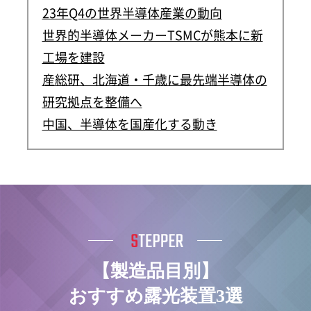
23年Q4の世界半導体産業の動向
世界的半導体メーカーTSMCが熊本に新
工場を建設
産総研、北海道・千歳に最先端半導体の
研究拠点を整備へ
中国、半導体を国産化する動き
【製造品目別】
おすすめ露光装置3選