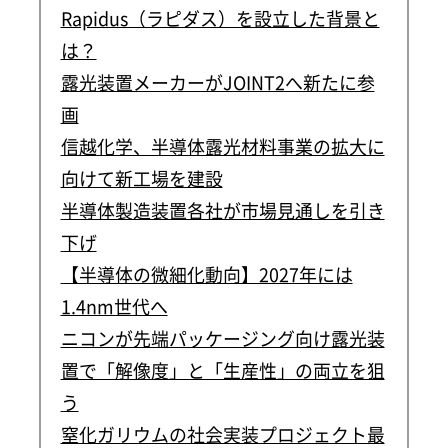
Rapidus（ラピダス）を設立した背景と
は？
露光装置メーカーがJOINT2へ新たに参
画
信越化学、半導体露光材料事業の拡大に
向けて新工場を建設
半導体製造装置各社が市場見通しを引き
下げ
【半導体の微細化動向】2027年には
1.4nm世代へ
ニコンが先端パッケージング向け露光装
置で「解像度」と「生産性」の両立を狙
う
窒化ガリウムの社会実装プロジェクト最