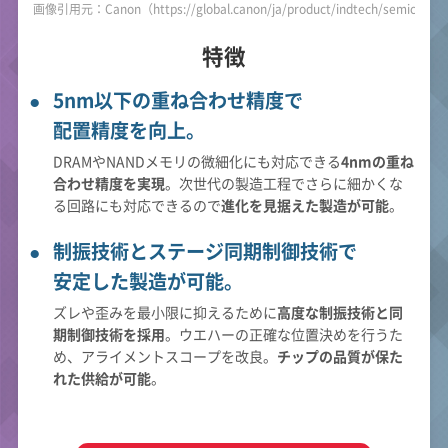
画像引用元：Canon（https://global.canon/ja/product/indtech/semicon/f
特徴
5nm以下の重ね合わせ精度で
配置精度を向上。
DRAMやNANDメモリの微細化にも対応できる
4nmの重ね
合わせ精度を実現
。次世代の製造工程でさらに細かくな
る回路にも対応できるので
進化を見据えた製造が可能
。
制振技術とステージ同期制御技術で
安定した製造が可能。
ズレや歪みを最小限に抑えるために
高度な制振技術と同
期制御技術を採用
。ウエハーの正確な位置決めを行うた
め、アライメントスコープを改良。
チップの品質が保た
れた供給が可能
。