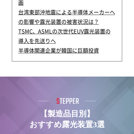
画
台湾東部沖地震による半導体メーカーへ
の影響や露光装置の被害状況は？
TSMC、ASMLの次世代EUV露光装置の
導入を先送りへ
半導体関連企業が韓国に巨額投資
【製造品目別】
おすすめ露光装置3選