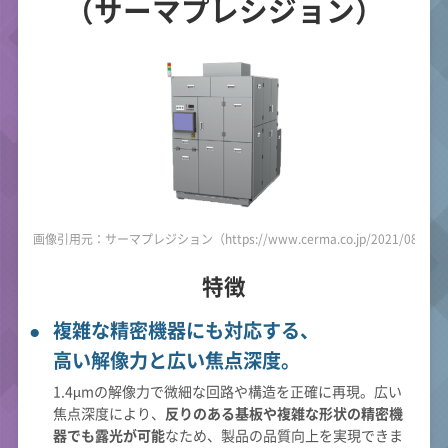
（サーマプレシジョン）
画像引用元：サーマプレジション（https://www.cerma.co.jp/2021/08/20/po
特徴
複雑な精密機器にも対応する、
高い解像力と広い焦点深度。
1.4µmの解像力で微細な回路や構造を正確に再現。広い
焦点深度により、
反りのある基板や複雑な形状の精密機
器でも露光が可能
なため、製品の品質向上を実現できま