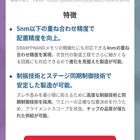
特徴
5nm以下の重ね合わせ精度で
配置精度を向上。
DRAMやNANDメモリの微細化にも対応できる
4nmの重ね
合わせ精度を実現
。次世代の製造工程でさらに細かくな
る回路にも対応できるので
進化を見据えた製造が可能
。
制振技術とステージ同期制御技術で
安定した製造が可能。
ズレや歪みを最小限に抑えるために
高度な制振技術と同
期制御技術を採用
。ウエハーの正確な位置決めを行うた
め、アライメントスコープを改良。
チップの品質が保た
れた供給が可能
。