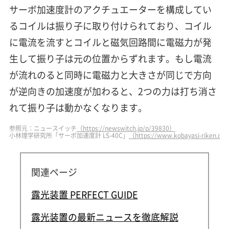
サーボ加速度計のアクチュエーターを構成してい
るコイルは振り子に取り付けられており、コイル
に電流を流すとコイルと磁気回路間に電磁力が発
生して振り子は元の位置からずれます。もし電流
が流れのると同時に電磁力と大きさが同じで方向
が逆向きの加速度が加わると、2つの力は打ち消さ
れて振り子は動かなくなります。
参照元：ニュースイッチ
（https://newswitch.jp/p/39830）
小林理学研究所「サーボ加速度計 LS-40C」
（https://www.kobayasi-riken.or
関連ページ
露光装置 PERFECT GUIDE
露光装置の最新ニュースを徹底解説