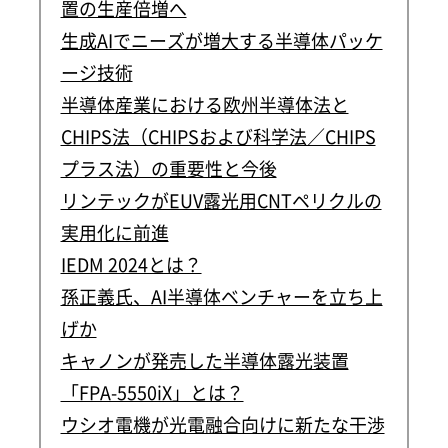
置の生産倍増へ
生成AIでニーズが増大する半導体パッケ
ージ技術
半導体産業における欧州半導体法と
CHIPS法（CHIPSおよび科学法／CHIPS
プラス法）の重要性と今後
リンテックがEUV露光用CNTペリクルの
実用化に前進
IEDM 2024とは？
孫正義氏、AI半導体ベンチャーを立ち上
げか
キャノンが発売した半導体露光装置
「FPA-5550iX」とは？
ウシオ電機が光電融合向けに新たな干渉