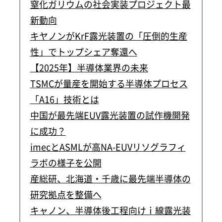
窒化ガリウムの社会実装プロジェクト最
新動向
キヤノンがKrF露光装置の「圧倒的生産
性」でトップシェア奪還へ
【2025年】半導体業界の未来
TSMCが量産を開始する半導体プロセス
「A16」技術とは
中国が最先端EUV露光装置の試作機開発
に成功？
imecとASMLが高NA-EUVリソグラフィ
ラボの様子を公開
産総研、北海道・千歳に最先端半導体の
研究拠点を整備へ
キャノン、半導体後工程向けｉ線露光装