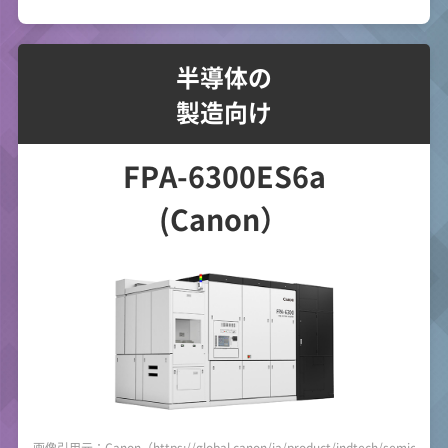
半導体の
製造向け
FPA-6300ES6a
(Canon）
画像引用元：Canon（https://global.canon/ja/product/indtech/semicon/f