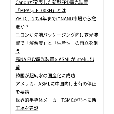
Canonが発表した新型FPD露光装置
「MPAsp-E1003H」とは
YMTC、2024年までにNAND市場から撤
退か？
ニコンが先端パッケージング向け露光装
置で「解像度」と「生産性」の両立を狙
う
高NA EUV露光装置をASMLがIntelに出
荷
韓国が超純水の国産化に成功
アメリカ、ASMLに中国向け出荷の停止
を要請
世界的半導体メーカーTSMCが熊本に新
工場を建設