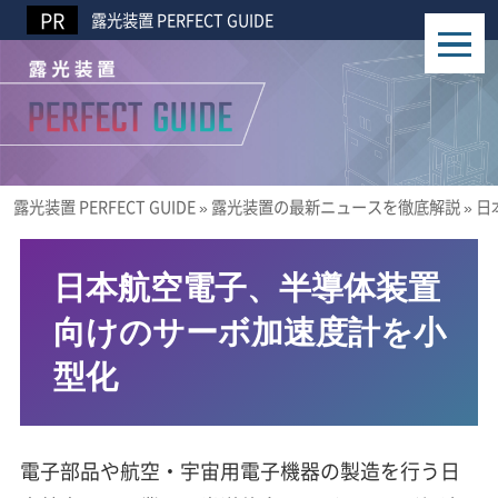
露光装置 PERFECT GUIDE
露光装置 PERFECT GUIDE
»
露光装置の最新ニュースを徹底解説
»
日
日本航空電子、半導体装置
向けのサーボ加速度計を小
型化
電子部品や航空・宇宙用電子機器の製造を行う日