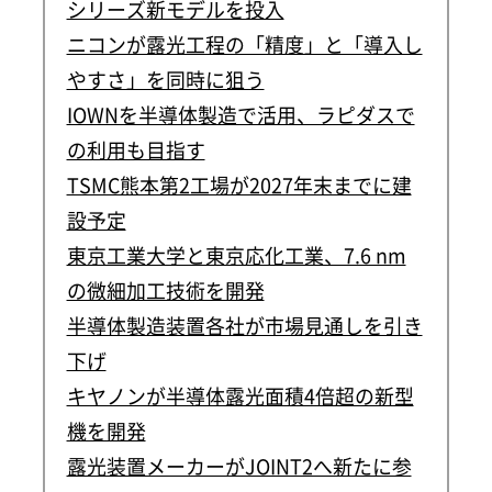
シリーズ新モデルを投入
ニコンが露光工程の「精度」と「導入し
やすさ」を同時に狙う
IOWNを半導体製造で活用、ラピダスで
の利用も目指す
TSMC熊本第2工場が2027年末までに建
設予定
東京工業大学と東京応化工業、7.6 nm
の微細加工技術を開発
半導体製造装置各社が市場見通しを引き
下げ
キヤノンが半導体露光面積4倍超の新型
機を開発
露光装置メーカーがJOINT2へ新たに参