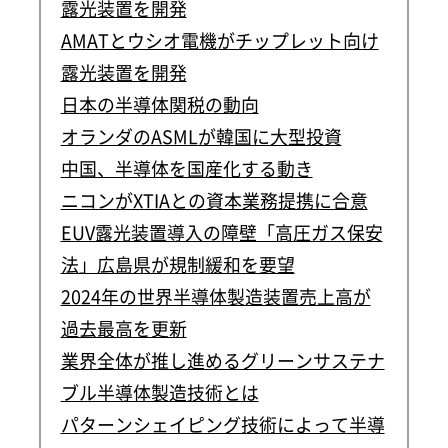
露光装置を開発
AMATとウシオ電機がチップレット向け
露光装置を開発
日本の半導体関税の動向
オランダのASMLが韓国に大型投資
中国、半導体を国産化する動き
ニコンがXTIAとの資本業務提携に合意
EUV露光装置導入の障壁「高圧ガス保安
法」広島県が規制緩和を要望
2024年の世界半導体製造装置売上高が
過去最高を更新
業界全体が推し進めるグリーンサステナ
ブル半導体製造技術とは
パターンシェイピング技術によって半導