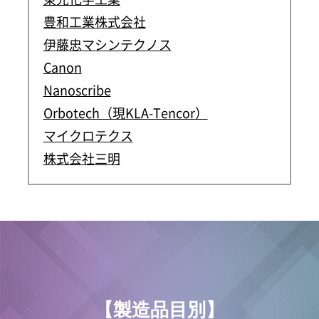
豊和工業株式会社
伊藤忠マシンテクノス
Canon
Nanoscribe
Orbotech（現KLA-Tencor）
マイクロテクス
株式会社三明
【製造品目別】