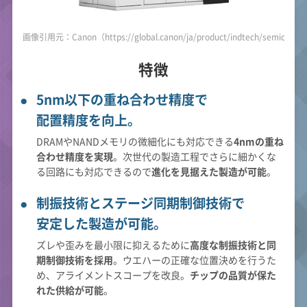
画像引用元：Canon（https://global.canon/ja/product/indtech/semicon/f
特徴
5nm以下の重ね合わせ精度で
配置精度を向上。
DRAMやNANDメモリの微細化にも対応できる
4nmの重ね
合わせ精度を実現
。次世代の製造工程でさらに細かくな
る回路にも対応できるので
進化を見据えた製造が可能
。
制振技術とステージ同期制御技術で
安定した製造が可能。
ズレや歪みを最小限に抑えるために
高度な制振技術と同
期制御技術を採用
。ウエハーの正確な位置決めを行うた
め、アライメントスコープを改良。
チップの品質が保た
れた供給が可能
。