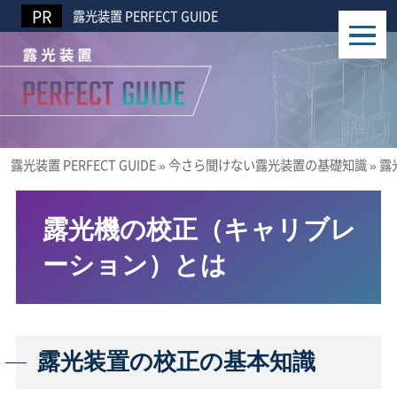
露光装置 PERFECT GUIDE
露光装置 PERFECT GUIDE
»
今さら聞けない露光装置の基礎知識
»
露
露光機の校正（キャリブレ
ーション）とは
露光装置の校正の基本知識