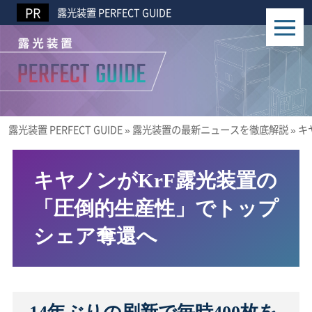
露光装置 PERFECT GUIDE
露光装置 PERFECT GUIDE
»
露光装置の最新ニュースを徹底解説
»
キ
キヤノンがKrF露光装置の
「圧倒的生産性」でトップ
シェア奪還へ