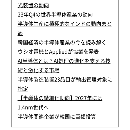
光装置の動向
23年Q4の世界半導体産業の動向
半導体生産に積極的なインドの動向まと
め
韓国経済の半導体産業の今を読み解く
ウシオ電機とAppliedが協業を発表
AI半導体とは？AI処理の進化を支える技
術と激化する市場
半導体製造装置23品目が輸出管理対象に
指定
【半導体の微細化動向】2027年には
1.4nm世代へ
半導体関連企業が韓国に巨額投資