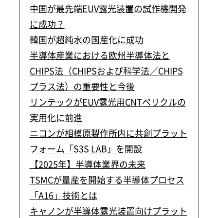
中国が最先端EUV露光装置の試作機開発
に成功？
韓国が超純水の国産化に成功
半導体産業における欧州半導体法と
CHIPS法（CHIPSおよび科学法／CHIPS
プラス法）の重要性と今後
リンテックがEUV露光用CNTペリクルの
実用化に前進
ニコンが相模原製作所内に共創プラット
フォーム「S3S LAB」を開設
【2025年】半導体業界の未来
TSMCが量産を開始する半導体プロセス
「A16」技術とは
キャノンが半導体露光装置向けプラット