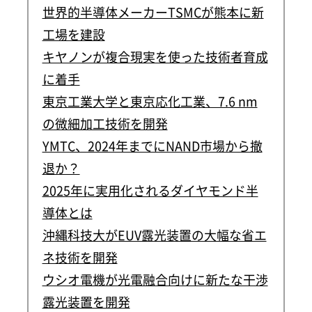
世界的半導体メーカーTSMCが熊本に新
工場を建設
キヤノンが複合現実を使った技術者育成
に着手
東京工業大学と東京応化工業、7.6 nm
の微細加工技術を開発
YMTC、2024年までにNAND市場から撤
退か？
2025年に実用化されるダイヤモンド半
導体とは
沖縄科技大がEUV露光装置の大幅な省エ
ネ技術を開発
ウシオ電機が光電融合向けに新たな干渉
露光装置を開発