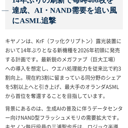
14年ぶりの刷新で毎時400枚を
達成、AI・NAND需要を追い風
にASML追撃
キヤノンは、KrF（フッ化クリプトン）露光装置に
おいて14年ぶりとなる新機種を2026年初頭に発売
する計画です。最新鋭のメガファブ（巨大工場）
への導入を想定し、ウエハ処理能力を従来比で約3
割向上。現在約3割に留まっている同分野のシェア
を5割以上へと引き上げ、最大手のオランダASML
から首位を奪還することを目指しています。
背景にあるのは、生成AIの普及に伴うデータセンタ
ー向けNAND型フラッシュメモリの需要拡大です。
キヤノン執行役員の三浦聖也氏は、ロジック半導