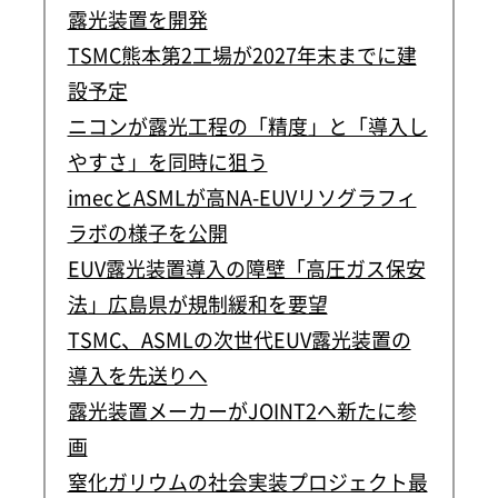
露光装置を開発
TSMC熊本第2工場が2027年末までに建
設予定
ニコンが露光工程の「精度」と「導入し
やすさ」を同時に狙う
imecとASMLが高NA-EUVリソグラフィ
ラボの様子を公開
EUV露光装置導入の障壁「高圧ガス保安
法」広島県が規制緩和を要望
TSMC、ASMLの次世代EUV露光装置の
導入を先送りへ
露光装置メーカーがJOINT2へ新たに参
画
窒化ガリウムの社会実装プロジェクト最