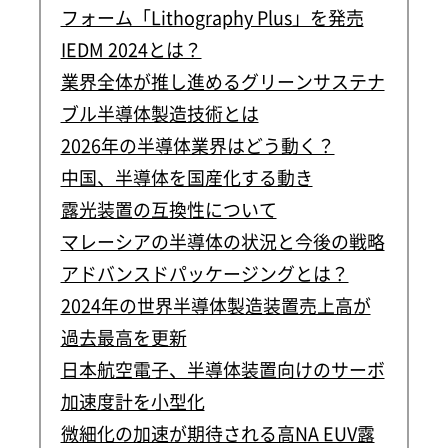
フォーム「Lithography Plus」を発売
IEDM 2024とは？
業界全体が推し進めるグリーンサステナ
ブル半導体製造技術とは
2026年の半導体業界はどう動く？
中国、半導体を国産化する動き
露光装置の互換性について
マレーシアの半導体の状況と今後の戦略
アドバンスドパッケージングとは？
2024年の世界半導体製造装置売上高が
過去最高を更新
日本航空電子、半導体装置向けのサーボ
加速度計を小型化
微細化の加速が期待される高NA EUV露