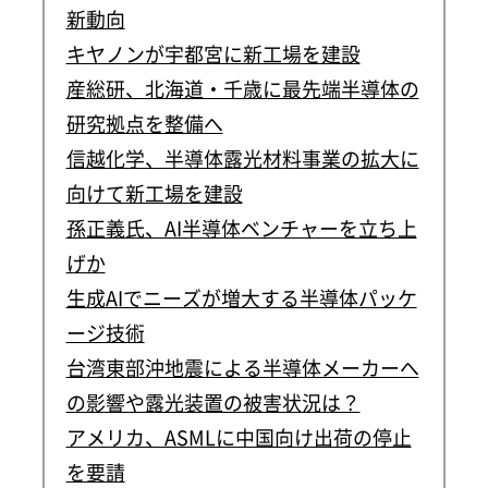
新動向
キヤノンが宇都宮に新工場を建設
産総研、北海道・千歳に最先端半導体の
研究拠点を整備へ
信越化学、半導体露光材料事業の拡大に
向けて新工場を建設
孫正義氏、AI半導体ベンチャーを立ち上
げか
生成AIでニーズが増大する半導体パッケ
ージ技術
台湾東部沖地震による半導体メーカーへ
の影響や露光装置の被害状況は？
アメリカ、ASMLに中国向け出荷の停止
を要請