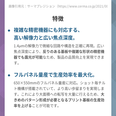
画像引用元：サーマプレジション（https://www.cerma.co.jp/2021/08/20/po
特徴
複雑な精密機器にも対応する、
高い解像力と広い焦点深度。
1.4µmの解像力で微細な回路や構造を正確に再現。広い
焦点深度により、
反りのある基板や複雑な形状の精密機
器でも露光が可能
なため、製品の品質向上を実現できま
す。
フルパネル量産で生産効率を最大化。
650×550mmのフルパネル量産に対応。ショット毎チル
ト機構が搭載されていて、より高い歩留まりを実現しま
す。これにより大面積への転写を大量に行えるため、
大
きめのパターン形成が必要となるプリント基板の生産効
率を上げる
ことが可能です。