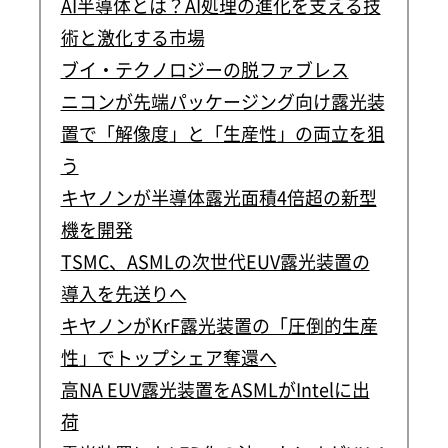
AI半導体とは？AI処理の進化を支える技
術と激化する市場
ブイ・テクノロジーの脱ファブレス
ニコンが先端パッケージング向け露光装
置で「解像度」と「生産性」の両立を狙
う
キヤノンが半導体露光面積4倍超の新型
機を開発
TSMC、ASMLの次世代EUV露光装置の
導入を先送りへ
キヤノンがKrF露光装置の「圧倒的生産
性」でトップシェア奪還へ
高NA EUV露光装置をASMLがIntelに出
荷