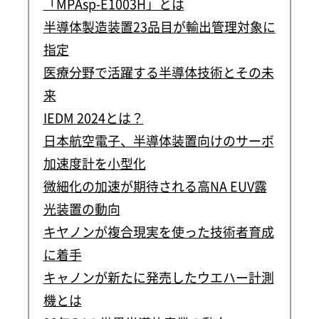
「MPAsp-E1003H」とは
半導体製造装置23品目が輸出管理対象に
指定
医療分野で活躍する半導体技術とその未
来
IEDM 2024とは？
日本航空電子、半導体装置向けのサーボ
加速度計を小型化
微細化の加速が期待される高NA EUV露
光装置の動向
キヤノンが複合現実を使った技術者育成
に着手
キャノンが新たに発売したウエハー計測
機とは