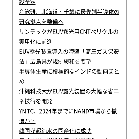
設予定
産総研、北海道・千歳に最先端半導体の
研究拠点を整備へ
リンテックがEUV露光用CNTペリクルの
実用化に前進
EUV露光装置導入の障壁「高圧ガス保安
法」広島県が規制緩和を要望
半導体生産に積極的なインドの動向まと
め
沖縄科技大がEUV露光装置の大幅な省エ
ネ技術を開発
YMTC、2024年までにNAND市場から撤
退か？
韓国が超純水の国産化に成功