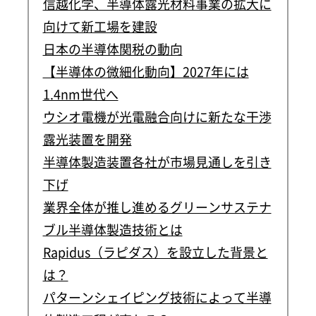
信越化学、半導体露光材料事業の拡大に
向けて新工場を建設
日本の半導体関税の動向
【半導体の微細化動向】2027年には
1.4nm世代へ
ウシオ電機が光電融合向けに新たな干渉
露光装置を開発
半導体製造装置各社が市場見通しを引き
下げ
業界全体が推し進めるグリーンサステナ
ブル半導体製造技術とは
Rapidus（ラピダス）を設立した背景と
は？
パターンシェイピング技術によって半導