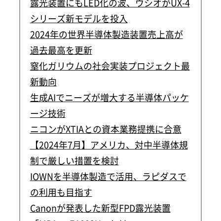
露光装置にもLED化の波、ウシオがUX-4
シリーズ新モデルを投入
2024年の世界半導体製造装置売上高が
過去最高を更新
窒化ガリウムの社会実装プロジェクト最
新動向
生成AIでニーズが増大する半導体パッケ
ージ技術
ニコンがXTIAとの資本業務提携に合意
【2024年7月】アメリカ、対中半導体規
制で厳しい措置を検討
IOWNを半導体製造で活用、ラピダスで
の利用も目指す
Canonが発表した新型FPD露光装置