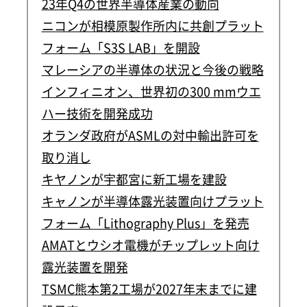
23年Q4の世界半導体産業の動向
ニコンが相模原製作所内に共創プラット
フォーム「S3S LAB」を開設
マレーシアの半導体の状況と今後の戦略
インフィニオン、世界初の300 mmウエ
ハー技術を開発成功
オランダ政府がASMLの対中輸出許可を
取り消し
キヤノンが宇都宮に新工場を建設
キャノンが半導体露光装置向けプラット
フォーム「Lithography Plus」を発売
AMATとウシオ電機がチップレット向け
露光装置を開発
TSMC熊本第2工場が2027年末までに建