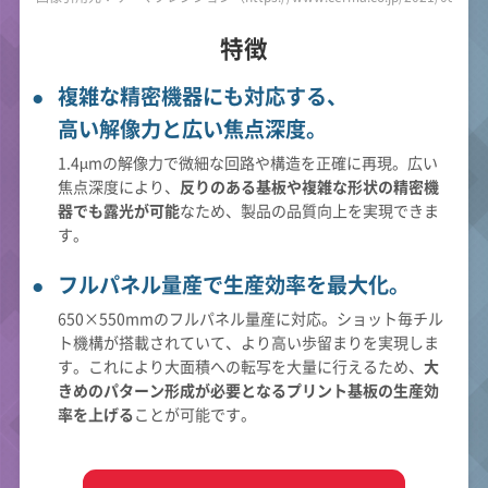
特徴
複雑な精密機器にも対応する、
高い解像力と広い焦点深度。
1.4µmの解像力で微細な回路や構造を正確に再現。広い
焦点深度により、
反りのある基板や複雑な形状の精密機
器でも露光が可能
なため、製品の品質向上を実現できま
す。
フルパネル量産で生産効率を最大化。
650×550mmのフルパネル量産に対応。ショット毎チル
ト機構が搭載されていて、より高い歩留まりを実現しま
す。これにより大面積への転写を大量に行えるため、
大
きめのパターン形成が必要となるプリント基板の生産効
率を上げる
ことが可能です。